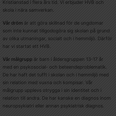
Kristianstad i flera års tid. Vi erbjuder HVB och
skola i nära samverkan.
Vår dröm
är att göra skillnad för de ungdomar
som inte kunnat tillgodogöra sig skolan på grund
av olika utmaningar, socialt och i hemmiljö. Därför
har vi startat ett HVB.
Vår målgrupp
är barn i åldersgruppen 13-17 år
med en psykosocial- och beteendeproblematik.
De har haft det tufft i skolan och i hemmiljö med
sin relation med vuxna och kompisar. Vår
målgrupp upplevs otrygga i sin identitet och i
relation till andra. De har kanske en diagnos inom
neuropsykiatri eller annan psykiatrisk diagnos.