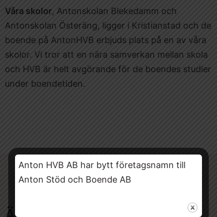
Våra skolor
, Antonskolan Blekedamm och
Antonskolan Österäng, ligger i Kristianstad och de
boende på AntonHVB erbjuds plats på en av våra
skolor. Vi tror att en nära samverkan mellan skola
och HVB är helt avgörande för de boendes studier
under boendetiden.
Anton HVB AB har bytt företagsnamn till
Anton Stöd och Boende AB
ÄR MAN TRYGG LÄR MAN